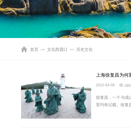
首页
文化西霞口
历史文化
>>
>>
上海徐复昌为何
2022-04-08
285
徐复昌，一个与成
里均有记载。徐复昌给