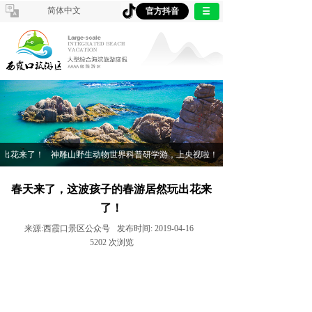
简体中文
官方抖音
来了！
神雕山野生动物世界科普研学游，上央视啦！
我和小老虎有个约会——翠竹
春天来了，这波孩子的春游居然玩出花来
了！
来源:
西霞口景区公众号
发布时间:
2019-04-16
5202
次浏览