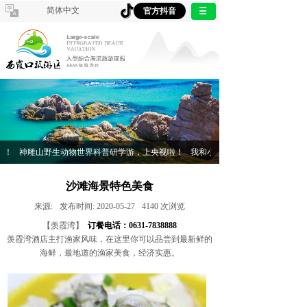
简体中文
官方抖音
！
神雕山野生动物世界科普研学游，上央视啦！
我和小老虎有个约会——翠竹小学
沙滩海景特色美食
来源:
发布时间:
2020-05-27
4140
次浏览
【羡霞湾】
订餐电话：0631-7838888
羡霞湾酒店主打渔家风味，在这里你可以品尝到最新鲜的
海鲜，最地道的渔家美食，经济实惠。