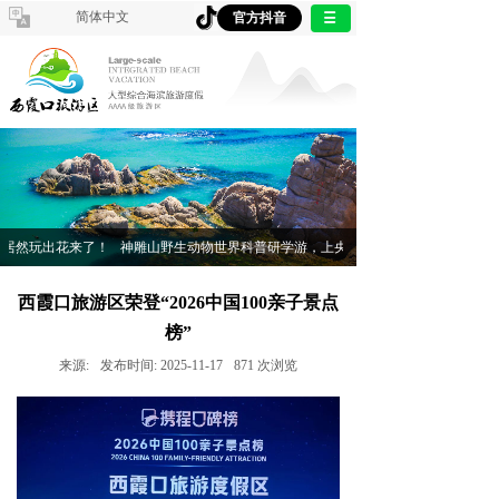
简体中文
官方抖音
居然玩出花来了！
神雕山野生动物世界科普研学游，上央视啦！
西霞口旅游区荣登“2026中国100亲子景点
榜”
来源:
发布时间:
2025-11-17
871
次浏览